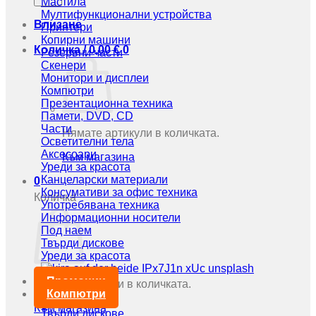
Мастила
Мултифункционални устройства
Влизане
Принтери
Копирни машини
Количка /
0,00
€
0
Резервни части
Скенери
Монитори и дисплеи
Компютри
Презентационна техника
Памети, DVD, CD
Части
Нямате артикули в количката.
Осветителни тела
Аксесоари
Към магазина
Уреди за красота
Канцеларски материали
0
Консумативи за офис техника
Количка
Употребявана техника
Информационни носители
Под наем
Твърди дискове
Уреди за красота
Промоции
Нямате артикули в количката.
Компютри
Към магазина
Твърди дискове