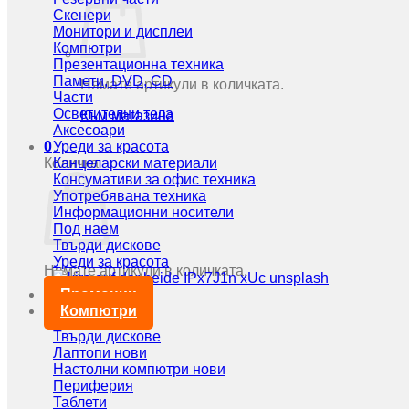
Скенери
Монитори и дисплеи
Компютри
Презентационна техника
Памети, DVD, CD
Нямате артикули в количката.
Части
Осветителни тела
Към магазина
Аксесоари
0
Уреди за красота
Количка
Канцеларски материали
Консумативи за офис техника
Употребявана техника
Информационни носители
Под наем
Твърди дискове
Уреди за красота
Нямате артикули в количката.
Промоции
Към магазина
Компютри
Твърди дискове
Лаптопи нови
Настолни компютри нови
Периферия
Таблети