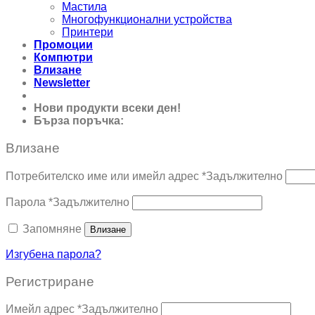
Мастила
Многофункционални устройства
Принтери
Промоции
Компютри
Влизане
Newsletter
Нови продукти всеки ден!
Бърза поръчка:
0895 690 326
Влизане
Потребителско име или имейл адрес
*
Задължително
Парола
*
Задължително
Запомняне
Влизане
Изгубена парола?
Регистриране
Имейл адрес
*
Задължително