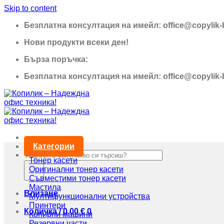
Skip to content
Безплатна консултация на имейл: office@copylik
Нови продукти всеки ден!
Бърза поръчка:
0895 690 326
Безплатна консултация на имейл: office@copylik
Категории
Търсене за:
Тонер касети
Оригинални тонер касети
Съвместими тонер касети
Мастила
Влизане
Мултифункционални устройства
Принтери
Количка /
0,00
€
0
Копирни машини
Резервни части