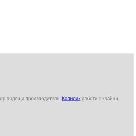
уер водещи производители.
Копилик
работи с крайни