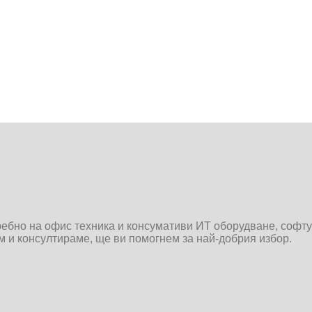
дребно на офис техника и консумативи ИТ оборудване, софт
им и консултираме, ще ви помогнем за най-добрия избор.