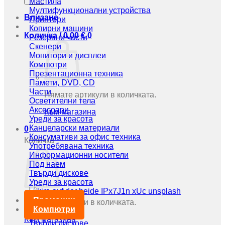
Мастила
Мултифункционални устройства
Влизане
Принтери
Копирни машини
Количка /
0,00
€
0
Резервни части
Скенери
Монитори и дисплеи
Компютри
Презентационна техника
Памети, DVD, CD
Части
Нямате артикули в количката.
Осветителни тела
Аксесоари
Към магазина
Уреди за красота
Канцеларски материали
0
Консумативи за офис техника
Количка
Употребявана техника
Информационни носители
Под наем
Твърди дискове
Уреди за красота
Промоции
Нямате артикули в количката.
Компютри
Към магазина
Твърди дискове