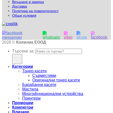
Връщане и замяна
Доставка
Политика на поверителност
Общи условия
2026 ©
Копилик ЕООД
Търсене за:
Категории
Тонер касети
Съвместими
Оригинални тонер касети
Барабанни касети
Мастила
Многофункционални устройства
Принтери
Промоции
Компютри
Влизане