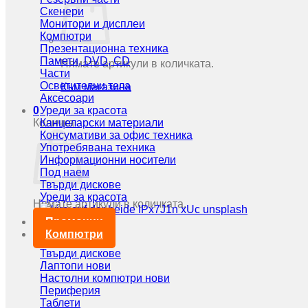
Скенери
Монитори и дисплеи
Компютри
Презентационна техника
Памети, DVD, CD
Нямате артикули в количката.
Части
Осветителни тела
Към магазина
Аксесоари
0
Уреди за красота
Количка
Канцеларски материали
Консумативи за офис техника
Употребявана техника
Информационни носители
Под наем
Твърди дискове
Уреди за красота
Нямате артикули в количката.
Промоции
Към магазина
Компютри
Твърди дискове
Лаптопи нови
Настолни компютри нови
Периферия
Таблети