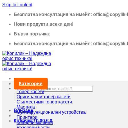
Skip to content
Безплатна консултация на имейл: office@copylik
Нови продукти всеки ден!
Бърза поръчка:
0895 690 326
Безплатна консултация на имейл: office@copylik
Категории
Търсене за:
Тонер касети
Оригинални тонер касети
Съвместими тонер касети
Мастила
Влизане
Мултифункционални устройства
Принтери
Количка /
0,00
€
0
Копирни машини
Резервни части