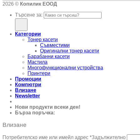
2026 ©
Копилик ЕООД
Търсене за:
Категории
Тонер касети
Съвместими
Оригинални тонер касети
Барабанни касети
Мастила
Многофункционални устройства
Принтери
Промоции
Компютри
Влизане
Newsletter
Нови продукти всеки ден!
Бърза поръчка:
0895 690 326
Влизане
Потребителско име или имейл адрес
*
Задължително