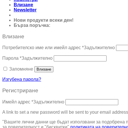
Влизане
Newsletter
Нови продукти всеки ден!
Бърза поръчка:
0895 690 326
Влизане
Потребителско име или имейл адрес
*
Задължително
Парола
*
Задължително
Запомняне
Влизане
Изгубена парола?
Регистриране
Имейл адрес
*
Задължително
A link to set a new password will be sent to your email address
"Вашите лични данни ще бъдат използвани за подобрена по
за поверителност и "бисквитки"
политиката на поверителн