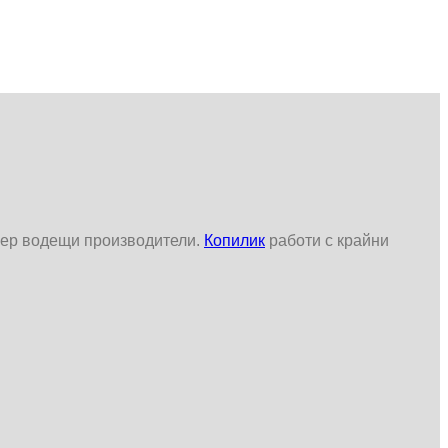
уер водещи производители.
Копилик
работи с крайни