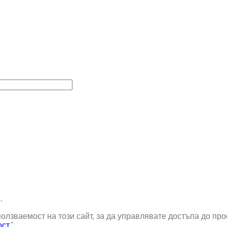
.
лзваемост на този сайт, за да управлявате достъпа до проф
ост
."