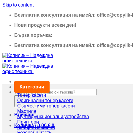
Skip to content
Безплатна консултация на имейл: office@copylik
Нови продукти всеки ден!
Бърза поръчка:
0895 690 326
Безплатна консултация на имейл: office@copylik
Категории
Търсене за:
Тонер касети
Оригинални тонер касети
Съвместими тонер касети
Мастила
Влизане
Мултифункционални устройства
Принтери
Количка /
0,00
€
0
Копирни машини
Резервни части