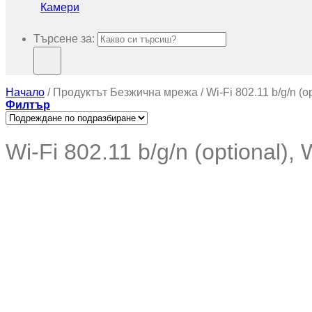
Камери
Търсене за:
Начало
/
Продуктът Безжична мрежа
/
Wi-Fi 802.11 b/g/n (op
Филтър
Wi-Fi 802.11 b/g/n (optional), W