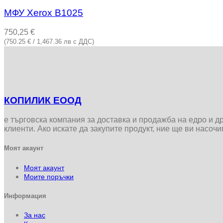
МФУ Xerox B1025
750,25
€
(750.25 € / 1,467.36 лв с ДДС)
КОПИЛИК ЕООД
е търговска компания за доставка и продажба на едро и 
клиенти. Ако искате да закупите продукт, ние ще ви насоч
Моят акаунт
Моят акаунт
Моите поръчки
Информация
За нас