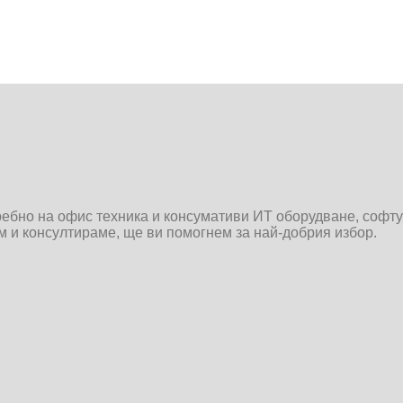
дребно на офис техника и консумативи ИТ оборудване, софт
им и консултираме, ще ви помогнем за най-добрия избор.