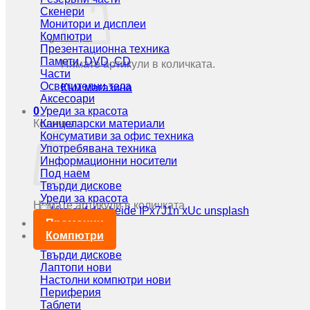
Скенери
Монитори и дисплеи
Компютри
Презентационна техника
Памети, DVD, CD
Нямате артикули в количката.
Части
Осветителни тела
Към магазина
Аксесоари
0
Уреди за красота
Количка
Канцеларски материали
Консумативи за офис техника
Употребявана техника
Информационни носители
Под наем
Твърди дискове
Уреди за красота
Нямате артикули в количката.
Промоции
Към магазина
Компютри
Твърди дискове
Лаптопи нови
Настолни компютри нови
Периферия
Таблети