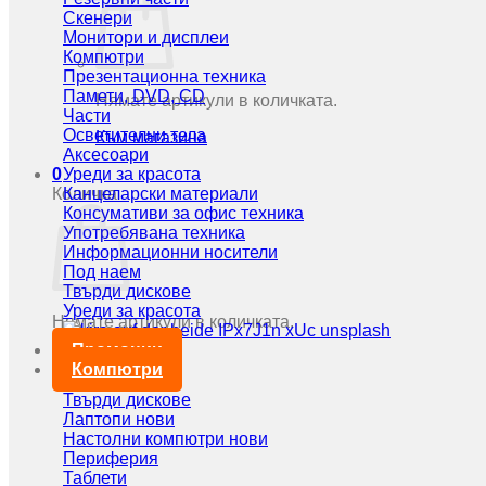
Скенери
Монитори и дисплеи
Компютри
Презентационна техника
Памети, DVD, CD
Нямате артикули в количката.
Части
Осветителни тела
Към магазина
Аксесоари
0
Уреди за красота
Количка
Канцеларски материали
Консумативи за офис техника
Употребявана техника
Информационни носители
Под наем
Твърди дискове
Уреди за красота
Нямате артикули в количката.
Промоции
Към магазина
Компютри
Твърди дискове
Лаптопи нови
Настолни компютри нови
Периферия
Таблети