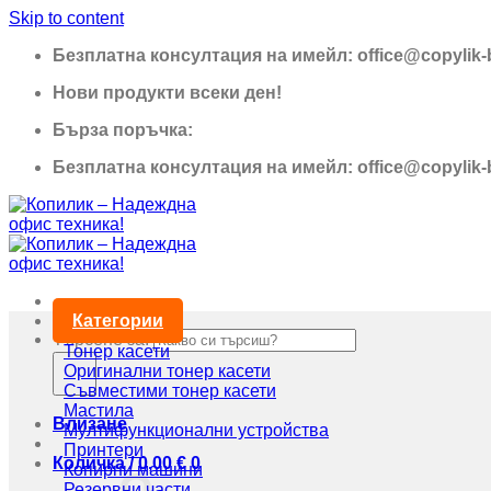
Skip to content
Безплатна консултация на имейл: office@copylik
Нови продукти всеки ден!
Бърза поръчка:
0895 690 326
Безплатна консултация на имейл: office@copylik
Категории
Търсене за:
Тонер касети
Оригинални тонер касети
Съвместими тонер касети
Мастила
Влизане
Мултифункционални устройства
Принтери
Количка /
0,00
€
0
Копирни машини
Резервни части