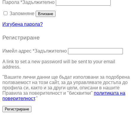
Парола
*
Задължително
Запомняне
Влизане
Изгубена парола?
Регистриране
Имейл адрес
*
Задължително
A link to set a new password will be sent to your email
address.
"Вашите лични данни ще бъдат използвани за подобрена
ползваемост на този сайт, за да управлявате достъпа до
профила си, както и за други цели, описани в нашите
Правила за поверителност и "бисквитки"
политиката на
поверителност
."
Регистриране