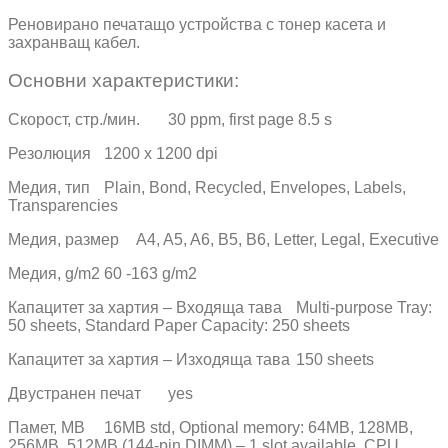
Реновирано печатащо устройства с тонер касета и
захранващ кабел.
Основни характеристики:
Скорост, стр./мин.
30 ppm, first page 8.5 s
Резолюция
1200 x 1200 dpi
Медия, тип
Plain, Bond, Recycled, Envelopes, Labels,
Transparencies
Медия, размер
A4, A5, A6, B5, B6, Letter, Legal, Executive
Медия, g/m2
60 -163 g/m2
Капацитет за хартия – Входяща тава
Multi-purpose Tray:
50 sheets, Standard Paper Capacity: 250 sheets
Капацитет за хартия – Изходяща тава
150 sheets
Двустранен печат
yes
Памет, MB
16MB std, Optional memory: 64MB, 128MB,
256MB, 512MB (144-pin DIMM) – 1 slot available, CPU