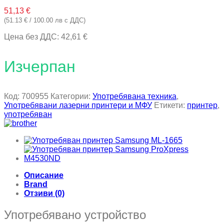
51,13
€
(51.13 € / 100.00 лв с ДДС)
Цена без ДДС:
42,61
€
Изчерпан
Код:
700955
Категории:
Употребявана техника
,
Употребявани лазерни принтери и МФУ
Етикети:
принтер
,
употребяван
Описание
Brand
Отзиви (0)
Употребявано устройство