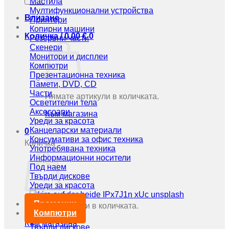
Мастила
Мултифункционални устройства
Влизане
Принтери
Копирни машини
Количка /
0,00
€
0
Резервни части
Скенери
Монитори и дисплеи
Компютри
Презентационна техника
Памети, DVD, CD
Части
Нямате артикули в количката.
Осветителни тела
Аксесоари
Към магазина
Уреди за красота
Канцеларски материали
0
Консумативи за офис техника
Количка
Употребявана техника
Информационни носители
Под наем
Твърди дискове
Уреди за красота
Промоции
Нямате артикули в количката.
Компютри
Към магазина
Твърди дискове