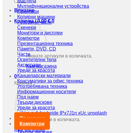
Мастила
Мултифункционални устройства
Влизане
Принтери
Копирни машини
Количка /
0,00
€
0
Резервни части
Скенери
Монитори и дисплеи
Компютри
Презентационна техника
Памети, DVD, CD
Части
Нямате артикули в количката.
Осветителни тела
Аксесоари
Към магазина
Уреди за красота
Канцеларски материали
0
Консумативи за офис техника
Количка
Употребявана техника
Информационни носители
Под наем
Твърди дискове
Уреди за красота
Промоции
Нямате артикули в количката.
Компютри
Към магазина
Твърди дискове