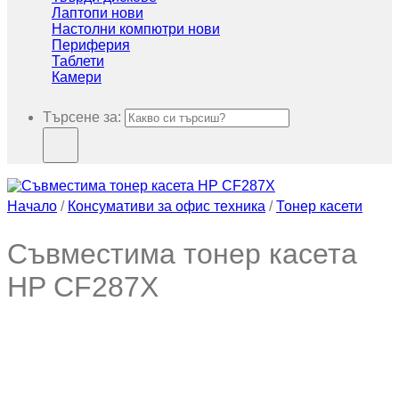
Лаптопи нови
Настолни компютри нови
Периферия
Таблети
Камери
Търсене за:
Начало
/
Консумативи за офис техника
/
Тонер касети
Съвместима тонер касета
HP CF287X