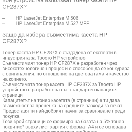
Кои устройства използват тонер касети HP
CF287X?
– HP LaserJet Enterprise M 506
– HP LaserJet Enterprise M 527 MFP
Защо да избера съвместима касета HP
CF287X?
Тонер касета HP CF287X е създадена от експерти в
индустрията за Твоето HP устройство
Съвместимият тонер HP CF287X е разработен чрез
високотехнологичен процес и е способен да се конкурира
с оригиналния, по отношение на цветова гама и качество
на копието.
Съвместимата тонер касета HP CF287X за Твоето HP
устройство е разработена със стандартен капацитет
страници
Капацитетът на тонер касетата (в страници) е ти дава
възможност за преценка на средните разходи за печат.
Предоставя ти най-добрият начин за сравняване преди
покупка.
Този брой страници се формира на базата на 5% тонер
покритие* върху лист хартия с формат А4 и се основава