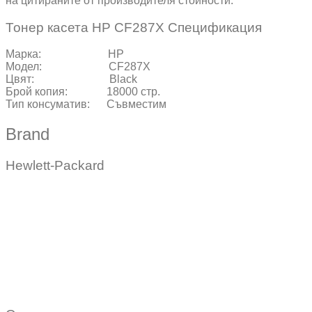
на цитираните от производителя стойности.
Тонер касета HP CF287X Спецификация
Марка: HP
Модел: CF287X
Цвят: Black
Брой копия: 18000 стр.
Тип консуматив: Съвместим
Brand
Hewlett-Packard