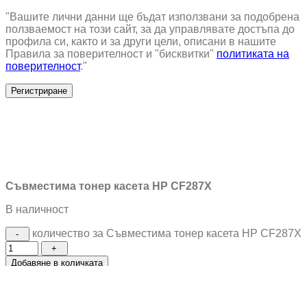
"Вашите лични данни ще бъдат използвани за подобрена
ползваемост на този сайт, за да управлявате достъпа до
профила си, както и за други цели, описани в нашите
Правила за поверителност и "бисквитки"
политиката на
поверителност
."
Регистриране
Съвместима тонер касета HP CF287X
В наличност
количество за Съвместима тонер касета HP CF287X
Добавяне в количката
Купи с
0% на 4 вноски по 5.88 € (11.50 лв.)