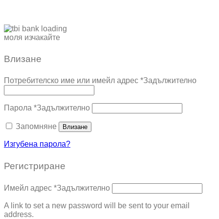
моля изчакайте
Влизане
Потребителско име или имейл адрес
*
Задължително
Парола
*
Задължително
Запомняне
Влизане
Изгубена парола?
Регистриране
Имейл адрес
*
Задължително
A link to set a new password will be sent to your email
address.