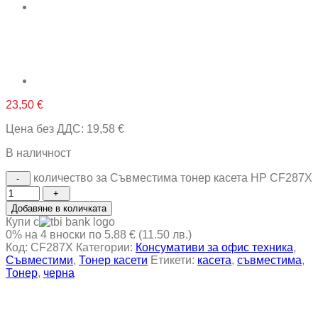
23,50
€
Цена без ДДС:
19,58
€
В наличност
количество за Съвместима тонер касета HP CF287X
Добавяне в количката
Купи с
0% на 4 вноски по 5.88 € (11.50 лв.)
Код:
CF287X
Категории:
Консумативи за офис техника
,
Съвместими
,
Тонер касети
Етикети:
касета
,
съвместима
,
Тонер
,
черна