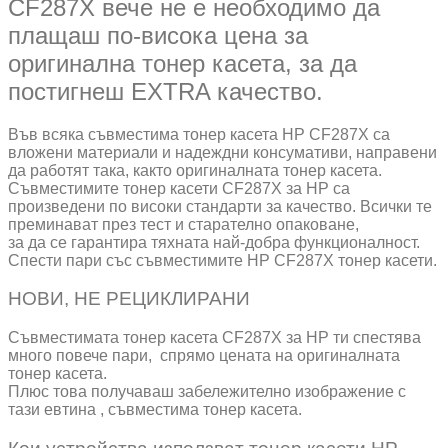
CF287X вече не е необходимо да
плащаш по-висока цена за
оригинална тонер касета, за да
постигнеш EXTRA качество.
Във всяка съвместима тонер касета HP CF287X са
вложени материали и надеждни консумативи, направени
да работят така, както оригиналната тонер касета.
Съвместимите тонер касети CF287X за HP са
произведени по високи стандарти за качество. Всички те
преминават през тест и старателно опаковане,
за да се гарантира тяхната най-добра функционалност.
Спести пари със съвместимите HP CF287X тонер касети.
НОВИ, НЕ РЕЦИКЛИРАНИ
Съвместимата тонер касета CF287X за HP ти спестява
много повече пари, спрямо цената на оригиналната
тонер касета.
Плюс това получаваш забележително изображение с
тази евтина , съвместима тонер касета.