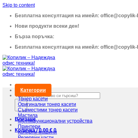
Skip to content
Безплатна консултация на имейл: office@copylik
Нови продукти всеки ден!
Бърза поръчка:
0895 690 326
Безплатна консултация на имейл: office@copylik
Категории
Търсене за:
Тонер касети
Оригинални тонер касети
Съвместими тонер касети
Мастила
Влизане
Мултифункционални устройства
Принтери
Количка /
0,00
€
0
Копирни машини
Резервни части