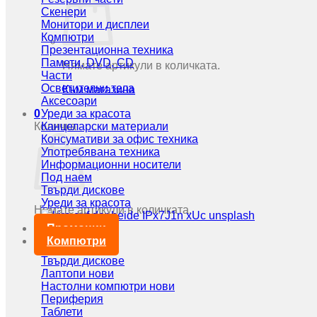
Скенери
Монитори и дисплеи
Компютри
Презентационна техника
Памети, DVD, CD
Нямате артикули в количката.
Части
Осветителни тела
Към магазина
Аксесоари
0
Уреди за красота
Количка
Канцеларски материали
Консумативи за офис техника
Употребявана техника
Информационни носители
Под наем
Твърди дискове
Уреди за красота
Нямате артикули в количката.
Промоции
Към магазина
Компютри
Твърди дискове
Лаптопи нови
Настолни компютри нови
Периферия
Таблети